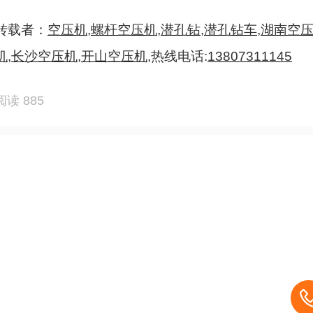
转载者：
空压机
,
螺杆空压机
,
潜孔钻
,
潜孔钻车
,
湖南空
机
,
长沙空压机
,
开山空压机
,热线电话:
13807311145
阅读 885