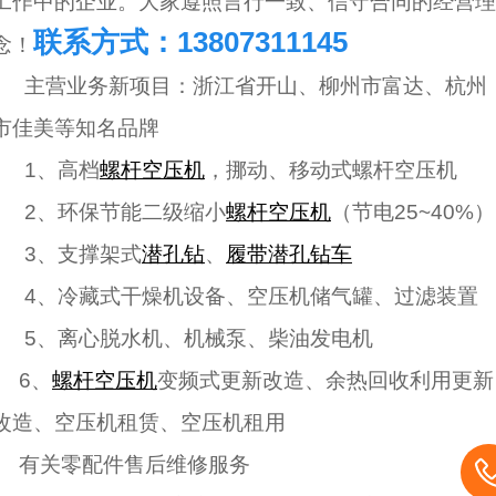
工作中的企业。大家遵照言行一致、信守合同的经营理
联系方式：13807311145
念！
主营业务新项目：浙江省开山、柳州市富达、杭州
市
佳
美等知名品牌
1、高档
螺杆空压机
，挪动、移动式螺杆空压机
2、环保节能二级缩小
螺杆空压机
（节电25~40%）
3、支撑架式
潜孔钻
、
履带潜孔钻车
4、冷藏式干燥机设备、空压机储气罐、过滤装置
5、离心脱水机、机械泵、柴油发电机
6、
螺杆空压机
变频式更新改造、余热回收利用更新
改造、空压机租赁、空压机租用
有关零配件售后维修服务